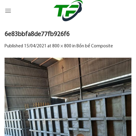
Skip
to
content
6e83bbfa8de77fb926f6
Published
15/04/2021
at
800 × 800
in
Bồn bể Composite