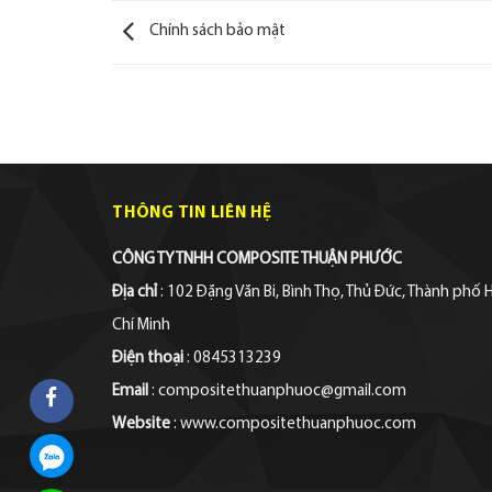
Chính sách bảo mật
THÔNG TIN LIÊN HỆ
CÔNG TY TNHH COMPOSITE THUẬN PHƯỚC
Địa chỉ
: 102 Đặng Văn Bi, Bình Thọ, Thủ Đức, Thành phố 
Chí Minh
Điện thoại
: 0845313239
Email
: compositethuanphuoc@gmail.com
Website
: www.compositethuanphuoc.com