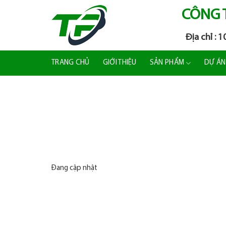
Skip
CÔNG 
to
Địa chỉ : 
content
TRANG CHỦ
GIỚI THIỆU
SẢN PHẨM
DỰ ÁN
Đang cập nhật