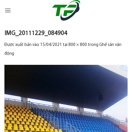
Bỏ
qua
nội
dung
IMG_20111229_084904
Được xuất bản vào
15/04/2021
tại
800 × 800
trong
Ghế sân vận
động