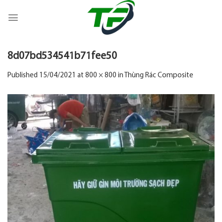
Skip
to
content
8d07bd534541b71fee50
Published
15/04/2021
at
800 × 800
in
Thùng Rác Composite