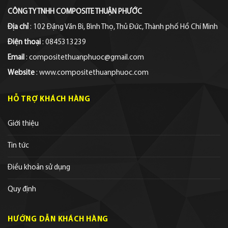
CÔNG TY TNHH COMPOSITE THUẬN PHƯỚC
Địa chỉ
: 102 Đặng Văn Bi, Bình Thọ, Thủ Đức, Thành phố Hồ Chí Minh
Điện thoại
: 0845313239
Email
: compositethuanphuoc@gmail.com
Website
: www.compositethuanphuoc.com
HỖ TRỢ KHÁCH HÀNG
Giới thiệu
Tin tức
Điều khoản sử dụng
Quy định
HƯỚNG DẪN KHÁCH HÀNG