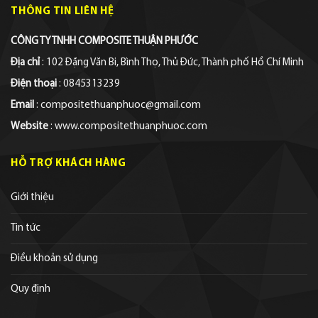
THÔNG TIN LIÊN HỆ
CÔNG TY TNHH COMPOSITE THUẬN PHƯỚC
Địa chỉ
: 102 Đặng Văn Bi, Bình Thọ, Thủ Đức, Thành phố Hồ Chí Minh
Điện thoại
: 0845313239
Email
: compositethuanphuoc@gmail.com
Website
: www.compositethuanphuoc.com
HỖ TRỢ KHÁCH HÀNG
Giới thiệu
Tin tức
Điều khoản sử dụng
Quy định