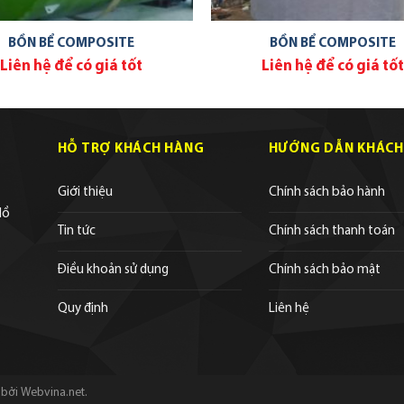
BỒN BỂ COMPOSITE
BỒN BỂ COMPOSITE
Liên hệ để có giá tốt
Liên hệ để có giá tốt
HỖ TRỢ KHÁCH HÀNG
HƯỚNG DẪN KHÁCH
Giới thiệu
Chính sách bảo hành
Hồ
Tin tức
Chính sách thanh toán
Điều khoản sử dụng
Chính sách bảo mật
Quy định
Liên hệ
bởi Webvina.net.