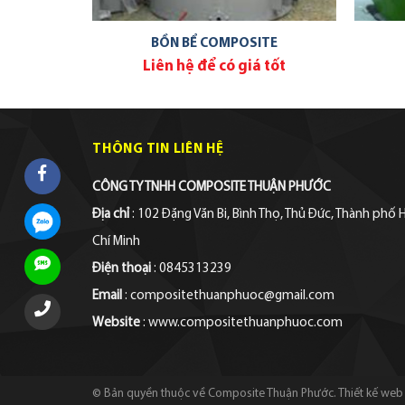
TE
BỒN BỂ COMPOSITE
 tốt
Liên hệ để có giá tốt
THÔNG TIN LIÊN HỆ
CÔNG TY TNHH COMPOSITE THUẬN PHƯỚC
Địa chỉ
: 102 Đặng Văn Bi, Bình Thọ, Thủ Đức, Thành phố 
Chí Minh
Điện thoại
: 0845313239
Email
: compositethuanphuoc@gmail.com
Website
: www.compositethuanphuoc.com
© Bản quyền thuộc về Composite Thuận Phước.
Thiết kế web