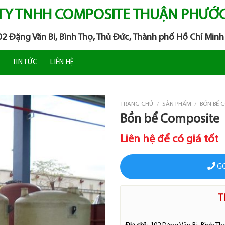
TY TNHH COMPOSITE THUẬN PHƯỚ
102 Đặng Văn Bi, Bình Thọ, Thủ Đức, Thành phố Hồ Chí Minh
TIN TỨC
LIÊN HỆ
TRANG CHỦ
/
SẢN PHẨM
/
BỒN BỂ 
Bồn bể Composite
Liên hệ để có giá tốt
GỌ
T