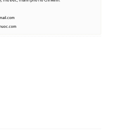
ọ, Thủ Đức, Thành phố Hồ Chí Minh.
mail.com
huoc.com