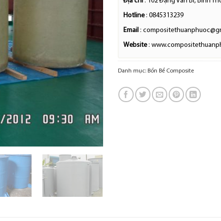
Địa chỉ
: 102 Đặng Văn Bi, Bình Th
Hotline
: 0845313239
Email
: compositethuanphuoc@g
Website
: www.compositethuanp
Danh mục:
Bồn Bể Composite